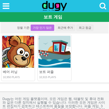
보트 게임
정렬 기준:
가장 인기 많은
최근에 추가
최고 등급
베어 러닝
보트 퍼즐
10,950 PLAYS
10,915 PLAYS
Dugy는 어린 게임 플랫폼이며, 모든 게임은 웹, 태블릿 및 휴대 전화
와 같은 다른 장치에서 실행될 수 있습니다. 이러한 모든 게임은 사이
트 편집자가 검토하고 테스트하여 품질을 보장합니다. 퍼즐 게임, 3