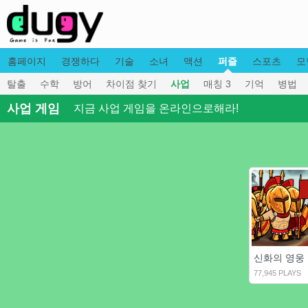
홈페이지
경쟁하다
기술
소녀
액션
퍼즐
스포츠
모
탈출
수학
방어
차이점 찾기
사업
매칭 3
기억
병법
사업 게임
지금 사업 게임을 온라인으로해라!
77,945 PLAYS