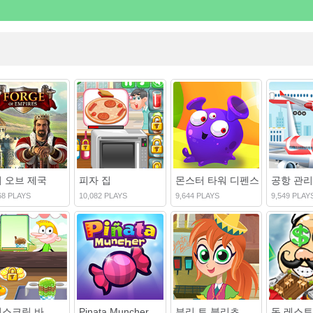
 오브 제국
피자 집
몬스터 타워 디펜스
공항 관리
68 PLAYS
10,082 PLAYS
9,644 PLAYS
9,549 PLAY
이스크림 바
Pinata Muncher
부리 토 블리츠