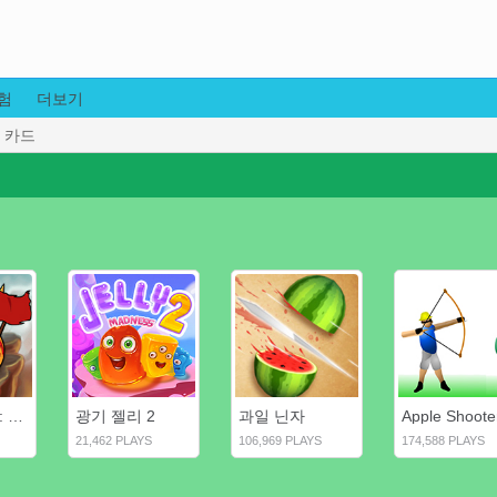
험
더보기
카드
신화의 영웅 : 신의 전사
광기 젤리 2
과일 닌자
Apple Shoote
21,462 PLAYS
106,969 PLAYS
174,588 PLAYS