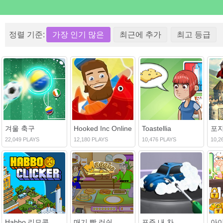
정렬 기준:
가장 인기 많은
최근에 추가
최고 등급
겨울 축구
Hooked Inc Online
Toastellia
포지
22,049 PLAYS
12,180 PLAYS
10,476 PLAYS
10,2
Habbo 리모콘
매기 빵 러쉬
포주 내 차
아