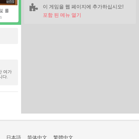
이 게임을 웹 페이지에 추가하십시오!
및 롤
포함 된 메뉴 열기
S
만 여가
니다.
日本語
简体中文
繁體中文