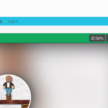
험
더보기
50
%