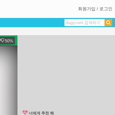
회원가입 / 로그인
50
%
너에게 추천 해