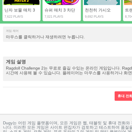
닌자 보물 매치 3
슈퍼 매치 3 차단
천천히 가시오
트
7,622 PLAYS
7,021 PLAYS
9,692 PLAYS
8,70
게임 제어
마우스를 클릭하거나 재생하려면 누릅니다.
게임 설명
Ragdoll Challenge 2는 무료로 즐길 수있는 온라인 게임입니다. R
시간에 사용해 볼 수 있습니다. 플레이어는 마우스를 사용하거나 화면
휴대 전
Dugy는 어린 게임 플랫폼이며, 모든 게임은 웹, 태블릿 및 휴대 전화와
니다. 이러한 모든 게임은 사이트 편집자가 검토하고 테스트하여 품질을 
임, 스포츠 게임, 모험 게임, 무료 온라인 2 인 게임 및 멀티 플레이어 