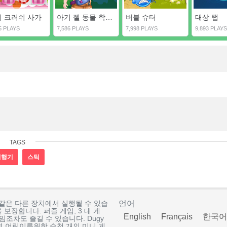
 크러쉬 사가
아기 젤 동물 학자 Dressup
버블 슈터
대상 탭
5 PLAYS
7,586 PLAYS
7,998 PLAYS
9,893 PLAYS
TAGS
비행기
스틱
 같은 다른 장치에서 실행될 수 있습
언어
보장합니다. 퍼즐 게임, 3 대 게
English
Français
한국어
게임조차도 즐길 수 있습니다. Dugy
여 어린이를위한 수천 개의 미니 게