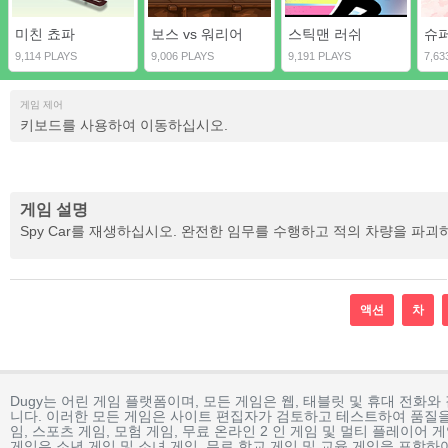
미친 쵸파
보스 vs 워리어
스틱맨 러쉬
9,114 PLAYS
9,006 PLAYS
9,191 PLAYS
7,63
게임 제어
키보드를 사용하여 이동하십시오.
게임 설명
Spy Car를 재생하십시오. 완전한 임무를 수행하고 적의 차량을 파
액션
차
Dugy는 어린 게임 플랫폼이며, 모든 게임은 웹, 태블릿 및 휴대 전화와
니다. 이러한 모든 게임은 사이트 편집자가 검토하고 테스트하여 품질을 
임, 스포츠 게임, 모험 게임, 무료 온라인 2 인 게임 및 멀티 플레이어 
게임은 소년 게임 및 소녀 게임, 무료 학교 게임 및 교육 게임을 포함하