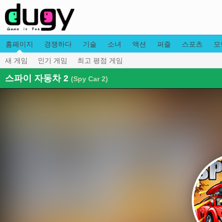
홈페이지
경쟁하다
기술
소녀
액션
퍼즐
스포츠
모
새 게임
인기 게임
최고 평점 게임
스파이 자동차 2
(Spy Car 2)