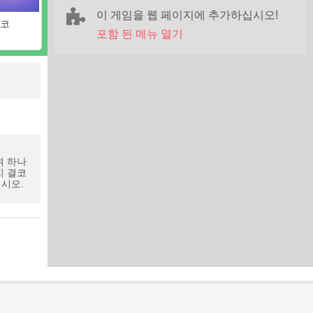
이 게임을 웹 페이지에 추가하십시오!
 코
포함 된 메뉴 열기
여 하나
지 결코
십시오.