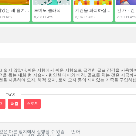
재미있는 새 숨겨진 별
도미노 클래식
계란을 파괴하십시오
긴 개 - 긴
9 PLAYS
8,798 PLAYS
8,187 PLAYS
2,891 PLAYS
결코 쉽지 않았다.쉬운 지형에서 쉬운 지형으로 급격한 골프 감각을 사용하
객을 돕는 대화 형 자습서- 편안한 테마와 배경. 골프를 치는 것은 지금까
전을 사용하여 모자, 해적 모자, 토끼 모자 등의 재미있는 가죽을 구입하
TAGS
프
퍼즐
스포츠
 같은 다른 장치에서 실행될 수 있습
언어