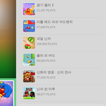
광기 젤리 2
21,457 PLAYS
리틀 레드 피쉬 어드벤처
47,840 PLAYS
과일 닌자
106,963 PLAYS
플라 피 버드
68,004 PLAYS
신화의 영웅 : 신의 전사
77,940 PLAYS
닌자 란 마루
59,977 PLAYS