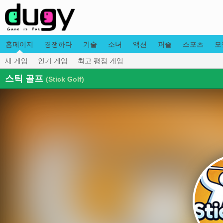
홈페이지
경쟁하다
기술
소녀
액션
퍼즐
스포츠
모
새 게임
인기 게임
최고 평점 게임
스틱 골프
(Stick Golf)