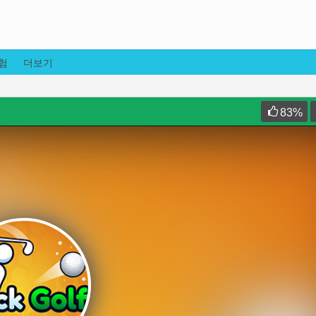
험
더보기
83
%